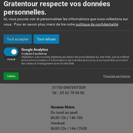
Gratentour respecte vos données
personnelles.
Ici, vous pouvez voir et personnaliser les informations que nous collectons sur
vous. Pour en savoir plus, merci de lire notre
politique de confidentialité
.
Tout accepter
Tout refuser
Google Analytics
Analyse d'audience
Utilisation: Les cookies statistiques aident les propriétaires du site Web, par la collecte
Activé
et la communication d'informations de manière anonyme, à comprendre comment
les visiteurs interagissent avec le site Web.
Mairie de Gratentour
Valider
Propulsé par Orejime
1 et 5 rue Cayssials
BP 27
31150 GRATENTOUR
Tél. :
05 62 79 94 00
Horaires Mairie
Du lundi au jeudi
8h30-12h / 14h-18h
Vendredi
8h30-12h / 14h-17h30