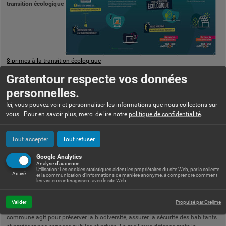
transition écologique
8 primes à la transition écologique
Gratentour respecte vos données
personnelles.
Ici, vous pouvez voir et personnaliser les informations que nous collectons sur
vous. Pour en savoir plus, merci de lire notre
politique de confidentialité
.
Tout accepter
Tout refuser
Google Analytics
Analyse d'audience
Utilisation: Les cookies statistiques aident les propriétaires du site Web, par la collecte
Activé
et la communication d'informations de manière anonyme, à comprendre comment
les visiteurs interagissent avec le site Web.
Lutte contre les frelons asiatiques : équipez-vous de pièges pour protéger
notre territoire
Valider
Propulsé par Orejime
Face à la menace croissante des frelons asiatiques (Vespa velutina), notre
commune agit pour préserver la biodiversité, assurer la sécurité des habitants