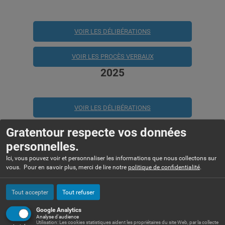
VOIR LES DÉLIBÉRATIONS
VOIR LES PROCÈS VERBAUX
2025
VOIR LES DÉLIBÉRATIONS
Gratentour respecte vos données
VOIR LES PROCÈS VERBAUX
personnelles.
2024
Ici, vous pouvez voir et personnaliser les informations que nous collectons sur
vous. Pour en savoir plus, merci de lire notre
politique de confidentialité
.
VOIR LES DÉLIBÉRATIONS
Tout accepter
Tout refuser
VOIR LES PROCÈS VERBAUX
Google Analytics
Analyse d'audience
Utilisation: Les cookies statistiques aident les propriétaires du site Web, par la collecte