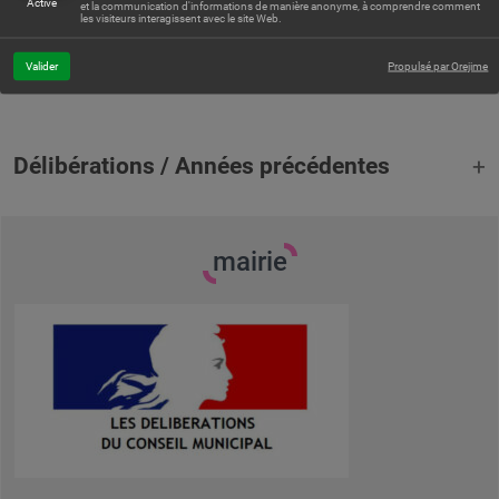
Activé
et la communication d'informations de manière anonyme, à comprendre comment
les visiteurs interagissent avec le site Web.
Décisions du Maire
Valider
Propulsé par Orejime
Délibérations / Années précédentes
mairie