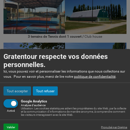
3 terrains de Tennis dont 1 couvert /
Club house
Gratentour respecte vos données
personnelles.
Ici, vous pouvez voir et personnaliser les informations que nous collectons sur
vous. Pour en savoir plus, merci de lire notre
politique de confidentialité
.
1 terrain de rugby / 1 terrain d’honneur de foot / 1 terrain d’entraînement /
Tout accepter
Tout refuser
Clubs house
Google Analytics
Analyse d'audience
Utilisation: Les cookies statistiques aident les propriétaires du site Web, par la collecte
Activé
et la communication d'informations de manière anonyme, à comprendre comment
les visiteurs interagissent avec le site Web.
Valider
Propulsé par Orejime
1 City stade / 1 Skate Park