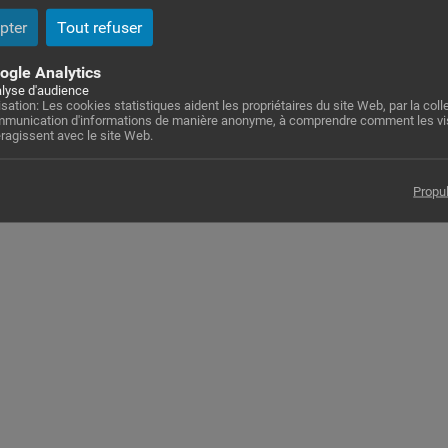
Pharmacies de garde
pter
Tout refuser
ogle Analytics
Numéros utiles
lyse d'audience
lisation: Les cookies statistiques aident les propriétaires du site Web, par la colle
munication d'informations de manière anonyme, à comprendre comment les vi
eragissent avec le site Web.
Numéros d’urgence
Propu