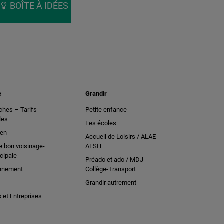
BOÎTE À IDÉES
e
Grandir
hes – Tarifs
Petite enfance
les
Les écoles
ien
Accueil de Loisirs / ALAE-
e bon voisinage-
ALSH
cipale
Préado et ado / MDJ-
nnement
Collège-Transport
Grandir autrement
et Entreprises