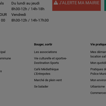
J’ALERTE MA MAIRIE
als
Du lundi au jeudi
8h30-12h / 14h-18h
TOUR
Vendredi
 00
8h30-12h / 14h-17h30
Bouger, sortir
Vie pratiqu
ipal
Les associations
Mes démarc
location sal
 commune
Vie culturelle et sportive-
Destination Sports
Mon quotid
Café Médiathèque
Pratiques d
es
L’Entrepotes
Police Muni
s
Marché de plein vent
Mon enviro
Se balader
Urbanisme
Commerces 