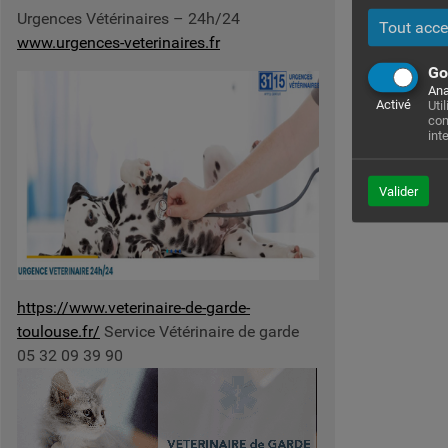
Urgences Vétérinaires – 24h/24
Tout acce
www.urgences-veterinaires.fr
Go
Ana
Activé
Uti
com
int
Valider
https://www.veterinaire-de-garde-
toulouse.fr/
Service Vétérinaire de garde
05 32 09 39 90