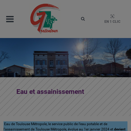
Aller
au
contenu
Menu
Rechercher
EN 1 CLIC
Gratentour
Mairie de Gratentour, Haute-Garonne, Occitanie – 1
Eau et assainissement
Eau de Toulouse Métropole, le service public de l’eau potable et de
l’assainissement de Toulouse Métropole, évolue au 1er janvier 2024 et
devient