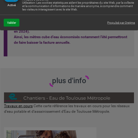
Utilisation: Les cookies statistiques aident les propriétaires du site Web, par la collecte
la ressource est davantage disponible.
Activé
et la communication d'informations de manière anonyme, à comprendre comment
les visiteurs interagissent avec le site Web.
La tarification saisonnière de l’eau ne pénalisera pas les ménages ayant
une consommation stable sur l’année, les mois majorés étant
Valider
Propulsé par Orejime
compensés par sept mois de baisse du prix de l’eau (3,34 euros TTC/m3
en 2024).
Ainsi, les mètres cube d’eau économisés notamment l’été permettront
de faire baisser la facture annuelle.
plus d'info
Travaux en cours
Cette carte référence les travaux en cours pour les réseaux
d’eau potable et d’assainissement d’Eau de Toulouse Métropole.