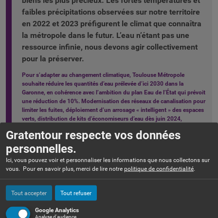
biens les plus précieux. Les fortes températures et
faibles précipitations observées sur notre territoire
en 2022 et 2023 préfigurent le climat que connaîtra
la métropole dans le futur. L’eau n’étant pas une
ressource infinie, nous devons agir collectivement
pour la préserver.
Pour s’adapter au changement climatique, Toulouse Métropole
souhaite réduire les quantités d’eau prélevée d’ici 2030 dans la
Garonne, en cohérence avec l’ambition du plan Eau de l’État qui prévoit
une réduction de 10%. Modernisation des réseaux de canalisation pour
limiter les fuites, déploiement d’un arrosage « intelligent » des espaces
verts, distribution de kits d’économiseurs d’eau dès juin 2024,
récupération et stockage des eaux de pluie dans les grands projets
Gratentour respecte vos données
d’aménagement sont quelques-unes des solutions déployées.
personnelles.
Parmi ces mesures, la tarification saisonnière est l’un des leviers pour
réduire les usages de l’eau au quotidien. Chacun est incité à faire plus
Ici, vous pouvez voir et personnaliser les informations que nous collectons sur
attention à sa consommation, particulièrement de juin à octobre, les
vous. Pour en savoir plus, merci de lire notre
politique de confidentialité
.
cinq mois de l’année où la ressource est plus faible.
Concrètement, comment ça marche la tarification saisonnière ?
Tout accepter
Tout refuser
Pendant les 5 mois où l’eau est la plus rare en Garonne, de juin à
octobre, l’eau coûtera plus cher (+ 42%).
Google Analytics
Son prix baissera (-30%) le reste de l’année, de novembre à mai, quand
Analyse d'audience