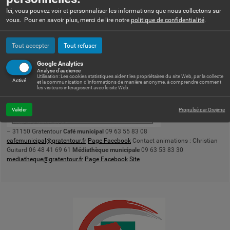
ESPACE CAFÉ
Ici, vous pouvez voir et personnaliser les informations que nous collectons sur
vous. Pour en savoir plus, merci de lire notre
politique de confidentialité
.
ESPACE MÉDIATHÈQUE
Tout accepter
Tout refuser
Google Analytics
Analyse d'audience
l'entrepotes
Utilisation: Les cookies statistiques aident les propriétaires du site Web, par la collecte
Activé
et la communication d'informations de manière anonyme, à comprendre comment
les visiteurs interagissent avec le site Web.
Valider
Propulsé par Orejime
17 place de la Mairie
– 31150 Gratentour
Café municipal
09 63 55 83 08
cafemunicipal@gratentour.fr
Page Facebook
Contact animations : Christian
Guitard 06 48 41 69 61
Médiathèque municipale
09 63 53 83 30
mediatheque@gratentour.fr
Page Facebook
Site