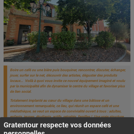
Boire un café ou une bière puis bouquiner, rencontrer, discuter, échanger,
jouer, surfer sur le net, découvrir des artistes, déguster des produits
locaux… Voilà à quoi vous invite ce nouvel équipement imaginé et voulu
par la municipalité afin de dynamiser le centre du village et favoriser plus
de lien social.
Totalement implanté au cœur du village dans une bâtisse et un
environnement remarquable, ce lieu, qui réunit un espace café et une
médiathèque, se veut un espace de convivialité ouvert à tous : adultes,
enfants, jeunes, étudiants, actifs, retraités, familles ! Une vraie structure
de mixité sociale et générationnelle.
Gratentour respecte vos données
personnelles.