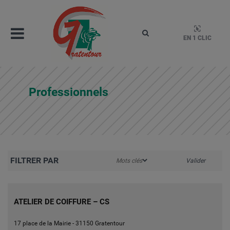
Aller
au
contenu
Menu
Rechercher
EN 1 CLIC
Gratentour
Mairie de Gratentour, Haute-Garonne, Occitanie – 1
Professionnels
ATELIER DE COIFFURE – CS
17 place de la Mairie - 31150 Gratentour