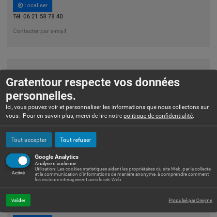
Localiser
Tél. 06 21 58 78 40
Contacter par e-mail
BMB PALETTE
Gratentour respecte vos données
personnelles.
15 rue de la Gravette - 31150 Gratentour
Ici, vous pouvez voir et personnaliser les informations que nous collectons sur
Localiser
vous. Pour en savoir plus, merci de lire notre
politique de confidentialité
.
Tél. 07 60 63 80 38
Tout accepter
Contacter par e-mail
Tout refuser
Google Analytics
Analyse d'audience
Utilisation: Les cookies statistiques aident les propriétaires du site Web, par la collecte
Activé
et la communication d'informations de manière anonyme, à comprendre comment
les visiteurs interagissent avec le site Web.
BOBINE ET PELOTE
Valider
Propulsé par Orejime
6 rue de Rayssac 31150 Gratentour