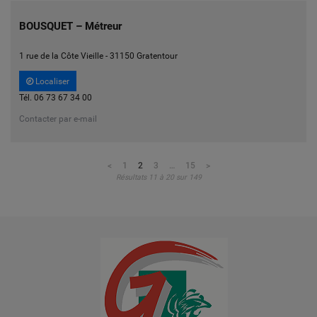
BOUSQUET – Métreur
1 rue de la Côte Vieille - 31150 Gratentour
Localiser
Tél. 06 73 67 34 00
Contacter par e-mail
Pagination
<
Page précédente
1
2
3
…
15
>
Page suivante
Résultats 11 à 20 sur 149
des
publications