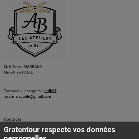
M. Clément MARRAUD
Mme Divia PATEL
Facebook / Instagram :
Ladb31
lesateliersduble@gmail.com
Contacts :
Gratentour respecte vos données
Adresse :
personnelles.