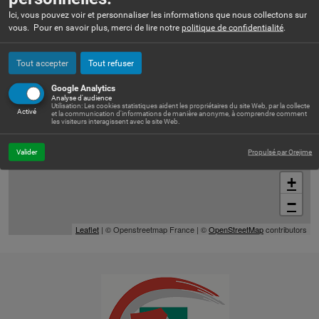
Rue Léo Ferré - Centre commercial du Château - 31150 Gratentour
Ici, vous pouvez voir et personnaliser les informations que nous collectons sur
vous. Pour en savoir plus, merci de lire notre
politique de confidentialité
.
Tout accepter
Tout refuser
Google Analytics
Analyse d'audience
Utilisation: Les cookies statistiques aident les propriétaires du site Web, par la collecte
Activé
et la communication d'informations de manière anonyme, à comprendre comment
les visiteurs interagissent avec le site Web.
Valider
Propulsé par Orejime
+
−
Leaflet
| © Openstreetmap France | ©
OpenStreetMap
contributors