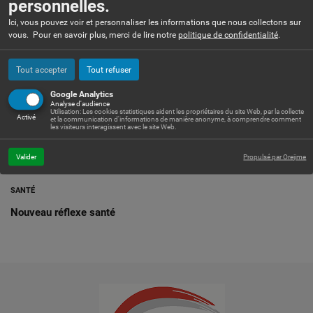
personnelles.
Ici, vous pouvez voir et personnaliser les informations que nous collectons sur
vous. Pour en savoir plus, merci de lire notre
politique de confidentialité
.
Tout accepter
Tout refuser
Google Analytics
Analyse d'audience
Utilisation: Les cookies statistiques aident les propriétaires du site Web, par la collecte
Activé
et la communication d'informations de manière anonyme, à comprendre comment
les visiteurs interagissent avec le site Web.
Valider
Propulsé par Orejime
SANTÉ
Nouveau réflexe santé