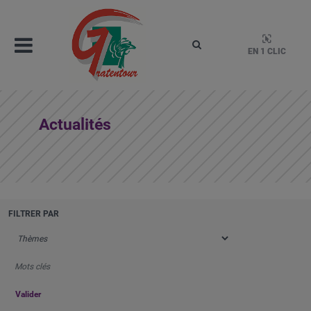
Aller
au
contenu
Menu
Rechercher
EN 1 CLIC
Gratentour
Mairie de Gratentour, Haute-Garonne, Occitanie – 1
Actualités
FILTRER PAR
Thème
Mots clés
Valider