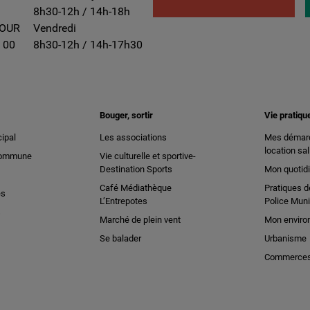
8h30-12h / 14h-18h
TOUR
Vendredi
 00
8h30-12h / 14h-17h30
Bouger, sortir
Vie pratiqu
ipal
Les associations
Mes démarc
location sal
 commune
Vie culturelle et sportive-
Destination Sports
Mon quotid
Café Médiathèque
Pratiques d
es
L’Entrepotes
Police Muni
s
Marché de plein vent
Mon enviro
Se balader
Urbanisme
Commerces 