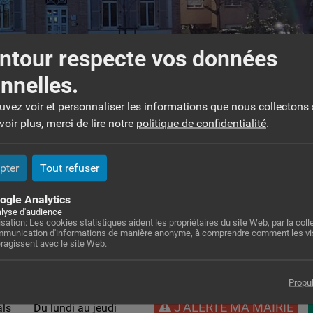
ntour respecte vos données
nnelles.
ouvez voir et personnaliser les informations que nous collectons 
oir plus, merci de lire notre
politique de confidentialité
.
Direction ALAE SAQUER
pter
Tout refuser
ogle Analytics
lyse d'audience
lisation: Les cookies statistiques aident les propriétaires du site Web, par la colle
munication d'informations de manière anonyme, à comprendre comment les vi
eragissent avec le site Web.
Propu
ntour
Horaires Mairie
J’ALERTE MA MAIRIE
als
Du lundi au jeudi