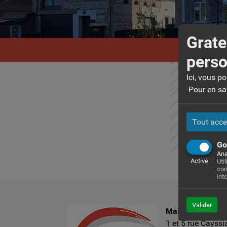
Grate
perso
Ici, vous p
Pour en sav
Tout acce
Go
Ana
Activé
Uti
com
int
Valider
Mairie de Grate
1 et 5 rue Cayssi