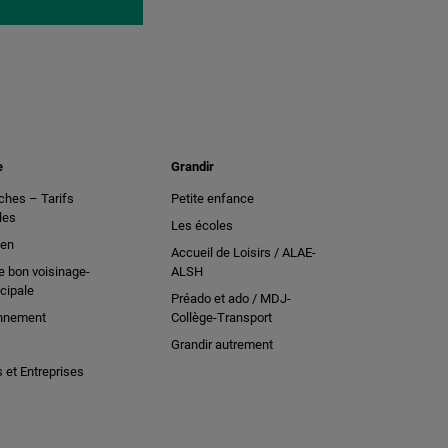
e
Grandir
hes – Tarifs
Petite enfance
les
Les écoles
ien
Accueil de Loisirs / ALAE-
e bon voisinage-
ALSH
cipale
Préado et ado / MDJ-
nnement
Collège-Transport
Grandir autrement
et Entreprises