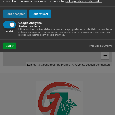
vous. Pour en savoir plus, merci de lire notre
politique de confidentialité
.
Tout accepter
Tout refuser
Google Analytics
Analyse d'audience
Utilisation: Les cookies statistiques aident les propriétaires du site Web, par la collecte
Activé
et la communication d'informations de manière anonyme, à comprendre comment
les visiteurs interagissent avec le site Web.
Valider
Propulsé par Orejime
+
−
Leaflet
| © Openstreetmap France | ©
OpenStreetMap
contributors