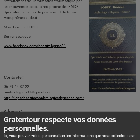
*retraitement de l’information traumatique par
les mouvements oculaires, proche de l’EMDR.
Spécialisée gestion du poids, arrêt du tabac,
Acouphènes et deuil.
Mme Béatrice LOPEZ
Sur rendez-vous
www.facebook.com/beatriz.hypno31
Contacts :
06 79 42 32 22
beatriz.hypno31@gmail.com
http://lopezbeatricesophrologieethypnose.com/
Adresse :
Gratentour respecte vos données
26 rue du clos de mance - 31150 GRATENTOUR
personnelles.
Ici, vous pouvez voir et personnaliser les informations que nous collectons sur