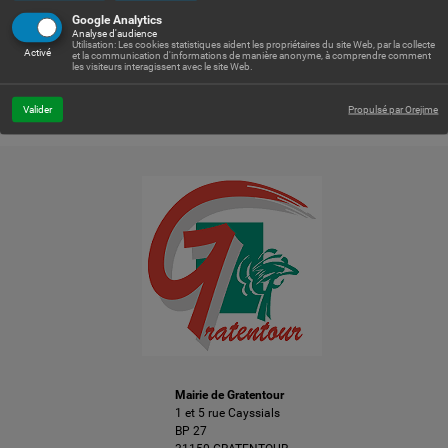
Google Analytics
Analyse d'audience
+
Utilisation: Les cookies statistiques aident les propriétaires du site Web, par la collecte
Activé
et la communication d'informations de manière anonyme, à comprendre comment
les visiteurs interagissent avec le site Web.
−
Valider
Propulsé par Orejime
Leaflet
| © Openstreetmap France | ©
OpenStreetMap
contributors
Mairie de Gratentour
1 et 5 rue Cayssials
BP 27