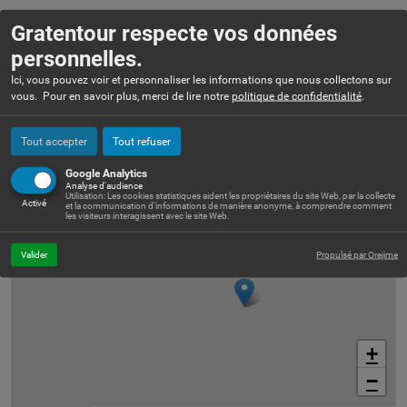
Contacts :
Gratentour respecte vos données
06 71 96 68 72
personnelles.
polynecie.occitan@gmail.com
Ici, vous pouvez voir et personnaliser les informations que nous collectons sur
vous. Pour en savoir plus, merci de lire notre
politique de confidentialité
.
Adresse :
Gratentour 31150
Tout accepter
Tout refuser
Google Analytics
Analyse d'audience
Utilisation: Les cookies statistiques aident les propriétaires du site Web, par la collecte
Activé
et la communication d'informations de manière anonyme, à comprendre comment
les visiteurs interagissent avec le site Web.
Valider
Propulsé par Orejime
+
−