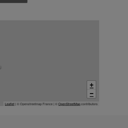
+
−
Leaflet
| © Openstreetmap France | ©
OpenStreetMap
contributors