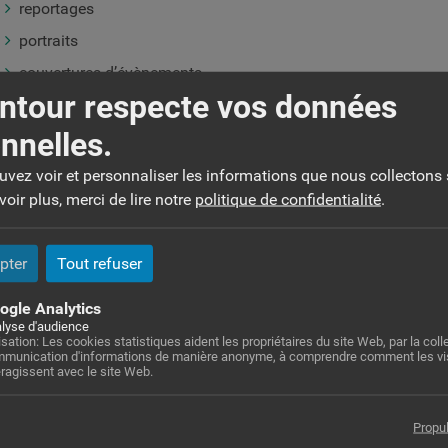
reportages
portraits
couvertures d’évènements
ntour respecte vos données
n studio
: photographies de portrait, de mode, de famille, presta
nnelles.
ttps://studiolecarre.com/votre-seance-photo-a-toulouse-cecile
ouvez voir et personnaliser les informations que nous collectons 
nstagram
:
@cecile.domenech
oir plus, merci de lire notre
politique de confidentialité
.
ite Internet
:
https://ceciledomenech.fr/
ail
:
ceciled.photographie@gmail.com
pter
Tout refuser
ogle Analytics
lyse d'audience
lisation: Les cookies statistiques aident les propriétaires du site Web, par la colle
ontacts :
munication d'informations de manière anonyme, à comprendre comment les vi
eragissent avec le site Web.
6 27 30 47 58
Propu