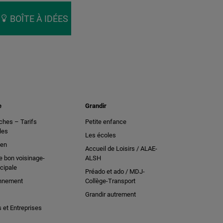
BOÎTE À IDÉES
e
Grandir
hes – Tarifs
Petite enfance
les
Les écoles
ien
Accueil de Loisirs / ALAE-
e bon voisinage-
ALSH
cipale
Préado et ado / MDJ-
nnement
Collège-Transport
Grandir autrement
et Entreprises