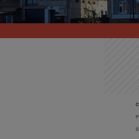
C
P
S