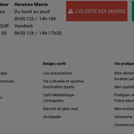
ntour
Horaires Mairie
J’ALERTE MA MAIRIE
als
Du lundi au jeudi
8h30-12h / 14h-18h
TOUR
Vendredi
 00
8h30-12h / 14h-17h30
Bouger, sortir
Vie pratiqu
ipal
Les associations
Mes démarc
location sal
 commune
Vie culturelle et sportive-
Destination Sports
Mon quotid
Café Médiathèque
Pratiques d
es
L’Entrepotes
Police Muni
s
Marché de plein vent
Mon enviro
Se balader
Urbanisme
Commerces 