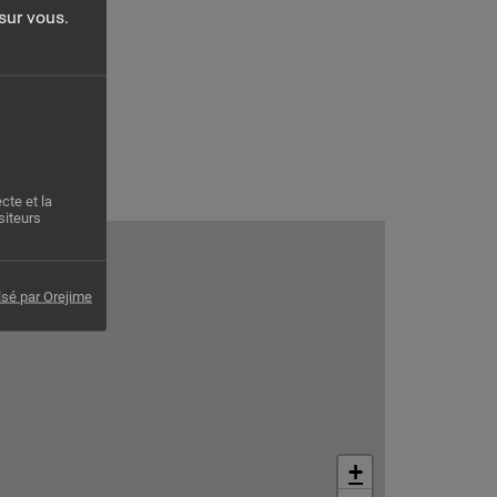
sur vous.
cte et la
siteurs
lsé par Orejime
+