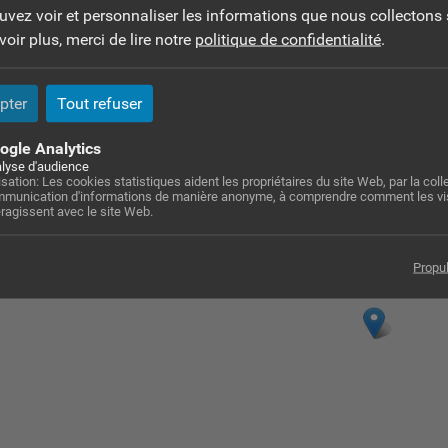
ouvez voir et personnaliser les informations que nous collectons 
6 75 19 66 31
oir plus, merci de lire notre
politique de confidentialité
.
edricjarnage@yahoo.fr
ttp://www.cedricjarnage.fr
pter
Tout refuser
dresse :
ogle Analytics
lyse d'audience
 place de la Mairie - 31150 Gratentour
lisation: Les cookies statistiques aident les propriétaires du site Web, par la colle
munication d'informations de manière anonyme, à comprendre comment les vi
eragissent avec le site Web.
Propu