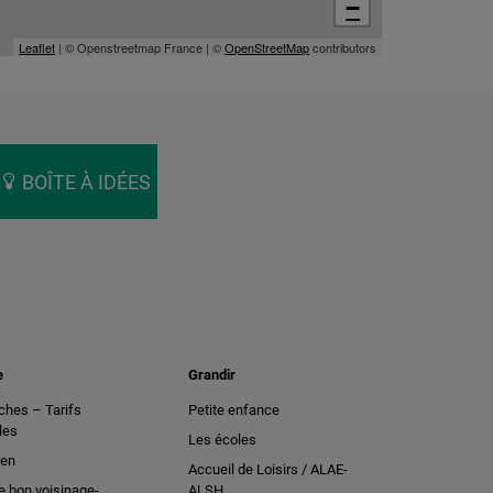
−
Leaflet
| © Openstreetmap France | ©
OpenStreetMap
contributors
BOÎTE À IDÉES
e
Grandir
hes – Tarifs
Petite enfance
les
Les écoles
ien
Accueil de Loisirs / ALAE-
e bon voisinage-
ALSH