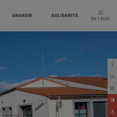
GRANDIR
SOLIDARITÉ
EN 1 CLIC
: 05 62 79 94 00
Pa
Im
En
Co
Ag