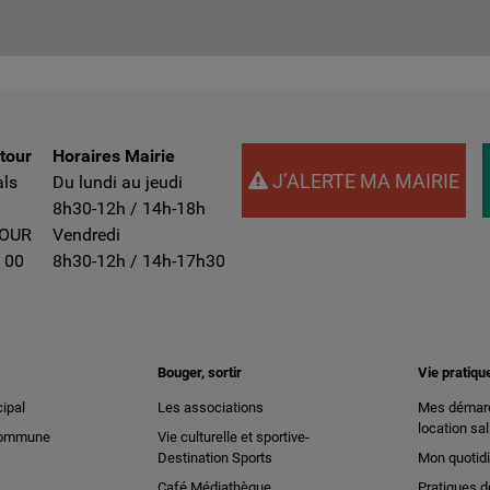
ntour
Horaires Mairie
J’ALERTE MA MAIRIE
als
Du lundi au jeudi
8h30-12h / 14h-18h
TOUR
Vendredi
 00
8h30-12h / 14h-17h30
Bouger, sortir
Vie pratiqu
ipal
Les associations
Mes démarc
location sal
 commune
Vie culturelle et sportive-
Destination Sports
Mon quotid
Café Médiathèque
Pratiques d