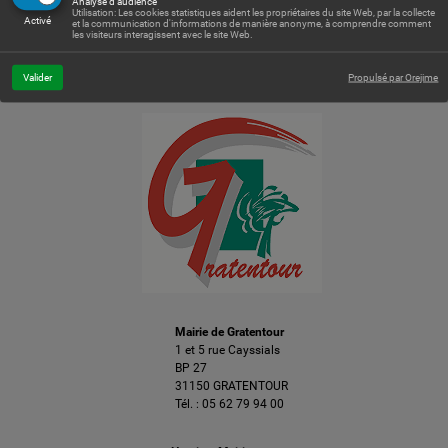
Analyse d'audience
−
Utilisation: Les cookies statistiques aident les propriétaires du site Web, par la collecte
Activé
et la communication d'informations de manière anonyme, à comprendre comment
les visiteurs interagissent avec le site Web.
Leaflet
| © Openstreetmap France | ©
OpenStreetMap
contributors
Valider
Propulsé par Orejime
Mairie de Gratentour
1 et 5 rue Cayssials
BP 27
31150 GRATENTOUR
Tél. :
05 62 79 94 00