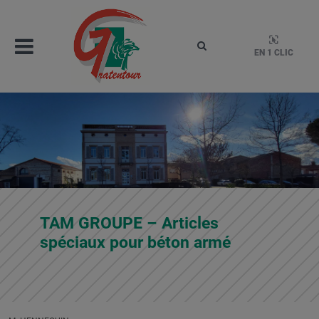
Aller
au
contenu
Menu
Rechercher
EN 1 CLIC
Gratentour
Mairie de Gratentour, Haute-Garonne, Occitanie – 1
TAM GROUPE – Articles
spéciaux pour béton armé