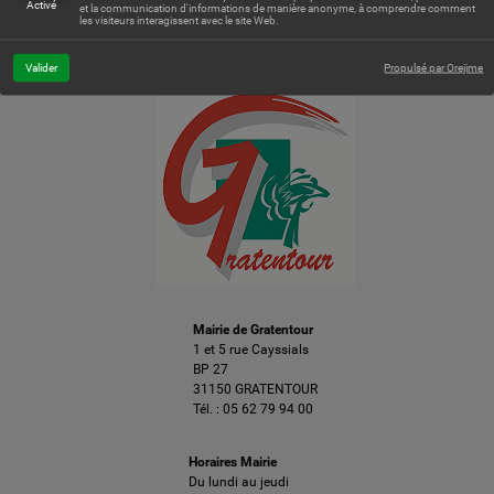
Activé
et la communication d'informations de manière anonyme, à comprendre comment
Leaflet
| © Openstreetmap France | ©
OpenStreetMap
contributors
les visiteurs interagissent avec le site Web.
Valider
Propulsé par Orejime
Mairie de Gratentour
1 et 5 rue Cayssials
BP 27
31150 GRATENTOUR
Tél. :
05 62 79 94 00
Horaires Mairie
Du lundi au jeudi