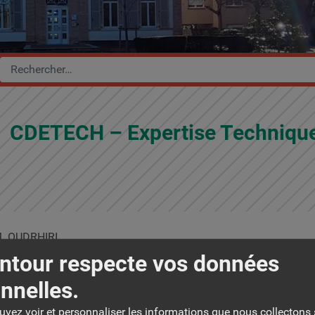
CDETECH – Expertise Techniqu
. OUDRHIRI
ntour respecte vos données
ontacts :
nnelles.
6 72 85 10 93
ouvez voir et personnaliser les informations que nous collectons 