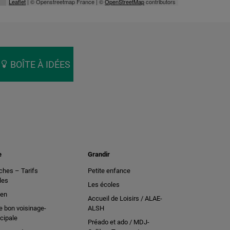
Leaflet
| © Openstreetmap France | ©
OpenStreetMap
contributors
BOÎTE À IDÉES
e
Grandir
hes – Tarifs
Petite enfance
les
Les écoles
ien
Accueil de Loisirs / ALAE-
e bon voisinage-
ALSH
cipale
Préado et ado / MDJ-