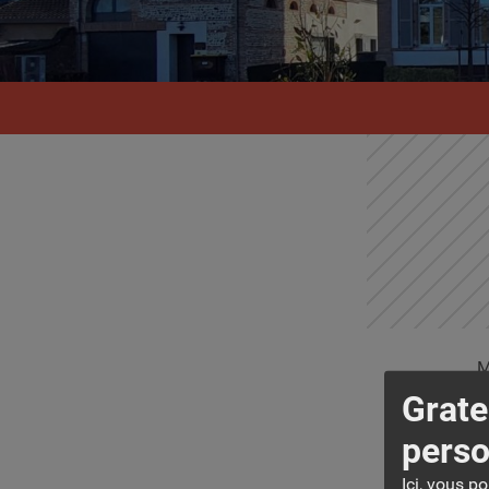
M
Grate
C
perso
0
Ici, vous p