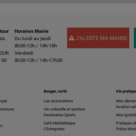
ntour
Horaires Mairie
J’ALERTE MA MAIRIE
als
Du lundi au jeudi
8h30-12h / 14h-18h
TOUR
Vendredi
 00
8h30-12h / 14h-17h30
Bouger, sortir
Vie pratiqu
ipal
Les associations
Mes démarc
location sal
 commune
Vie culturelle et sportive-
Destination Sports
Mon quotid
Café Médiathèque
Pratiques d
es
L’Entrepotes
Police Muni
s