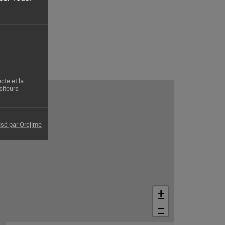
cte et la
siteurs
lsé par Orejime
+
−