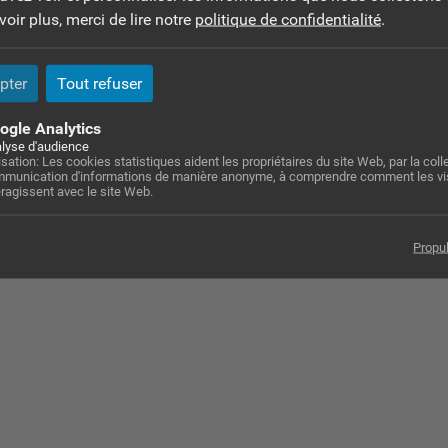
ontact@cdetech.fr
oir plus, merci de lire notre
politique de confidentialité
.
ttps://www.cdetech.fr/
pter
Tout refuser
dresse :
ogle Analytics
 impasse de la Gravette - 31150 Gratentour
lyse d'audience
lisation: Les cookies statistiques aident les propriétaires du site Web, par la colle
munication d'informations de manière anonyme, à comprendre comment les vi
eragissent avec le site Web.
Propu