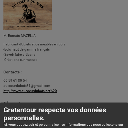
M. Romain MAZELLA
Fabricant d’objets et de meubles en bois
-Bois haut de gamme français
-Savoir faire artisanal
-Créations sur mesure
Contacts :
06 59 61 80 54
aucoeurdubois31@gmail.com
http://www.aucoeurdubois.net%20
Adresse :
Gratentour respecte vos données
22 rue des Frères Lumières - 31150 GRATENTOUR
personnelles.
Ici, vous pouvez voir et personnaliser les informations que nous collectons sur