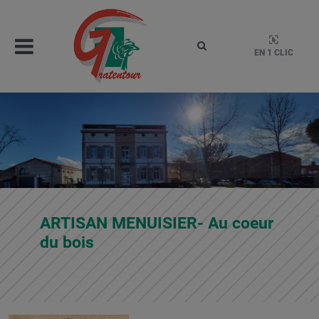
Aller
au
contenu
Menu
Rechercher
EN 1 CLIC
Gratentour
Mairie de Gratentour, Haute-Garonne, Occitanie – 1
ARTISAN MENUISIER- Au coeur
du bois