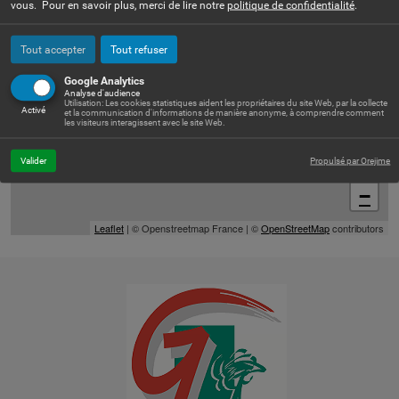
vous. Pour en savoir plus, merci de lire notre
politique de confidentialité
.
Tout accepter
Tout refuser
Google Analytics
Analyse d'audience
Utilisation: Les cookies statistiques aident les propriétaires du site Web, par la collecte
Activé
et la communication d'informations de manière anonyme, à comprendre comment
les visiteurs interagissent avec le site Web.
Valider
Propulsé par Orejime
+
−
Leaflet
| © Openstreetmap France | ©
OpenStreetMap
contributors