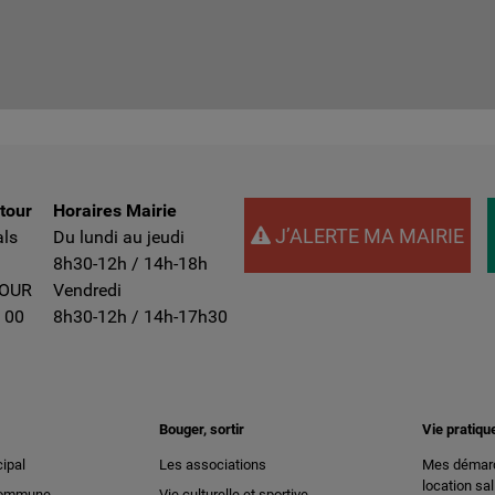
ntour
Horaires Mairie
J’ALERTE MA MAIRIE
als
Du lundi au jeudi
8h30-12h / 14h-18h
TOUR
Vendredi
 00
8h30-12h / 14h-17h30
Bouger, sortir
Vie pratiqu
ipal
Les associations
Mes démarc
location sal
 commune
Vie culturelle et sportive-