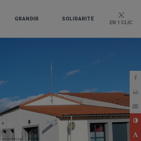
GRANDIR
SOLIDARITÉ
EN 1 CLIC
: 05 62 79 94 00
Pa
Im
En
Co
Ag