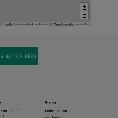
+
−
Leaflet
| © Openstreetmap France | ©
OpenStreetMap
contributors
BOÎTE À IDÉES
e
Grandir
hes – Tarifs
Petite enfance
les
Les écoles