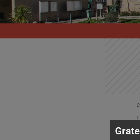
C
L
v
Grate