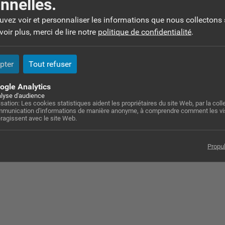
nnelles.
ontacts :
ouvez voir et personnaliser les informations que nous collectons 
5 62 78 35 70
oir plus, merci de lire notre
politique de confidentialité
.
6 86 15 00 78
ontact@cote-vendeur.fr
ttp://www.cote-vendeur.fr%20
pter
Tout refuser
ogle Analytics
dresse :
lyse d'audience
lisation: Les cookies statistiques aident les propriétaires du site Web, par la colle
 rue du Barry - Centre commercial du Barry - 31150 Gratentour
munication d'informations de manière anonyme, à comprendre comment les vi
eragissent avec le site Web.
Propu