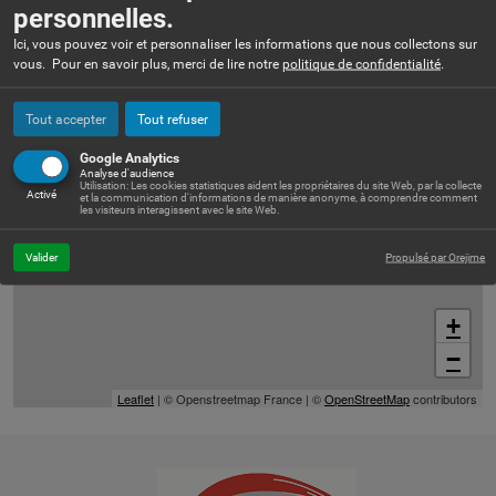
personnelles.
Adresse :
Ici, vous pouvez voir et personnaliser les informations que nous collectons sur
14 place du Fort - 31150 Gratentour
vous. Pour en savoir plus, merci de lire notre
politique de confidentialité
.
Tout accepter
Tout refuser
Google Analytics
Analyse d'audience
Utilisation: Les cookies statistiques aident les propriétaires du site Web, par la collecte
Activé
et la communication d'informations de manière anonyme, à comprendre comment
les visiteurs interagissent avec le site Web.
Valider
Propulsé par Orejime
+
−
Leaflet
| © Openstreetmap France | ©
OpenStreetMap
contributors