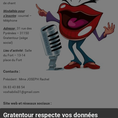
de chant
Modalités pour
s’inscrire
: courriel –
téléphone
Adresse
:
31 rue des
Pyrénées – 31150
Gratentour (siège
social)
Lieu d’activité
: Salle
du Fort – 13-14
place du Fort
Contacts :
Président :
Mme JOSEPH Rachel
06 83 43 88 54
voxhabilis31@gmail.com
Site web et réseaux sociaux :
http://www.facebook.com/voxhabilis/
Gratentour respecte vos données